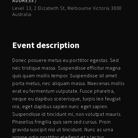
ADDRESS /
Level 13, 2 Elizabeth St, Melbourne Victoria 3000
Australia
Event
description
Donec posuere metus eu porttitor egestas. Sed
nec tristique massa. Suspendisse efficitur magna
quis quam mollis tempor. Suspendisse sit amet
porta metus, nec aliquam massa. Maecenas mollis
erat eu fermentum vulputate. Fusce pharetra,
neque eu dapibus scelerisque, turpis leo feugiat
nisi, eget dapibus sapien nunc eget sapien.
Suspendisse id tincidunt mi, non volutpat mauris.
Phasellus fringilla quis sem sed cursus. Proin
gravida suscipit nisl ut tincidunt. Nunc ac urna
ornare odio porttitor eleifend et a lectus.